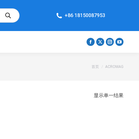
+86 18150087953
Facebook
X
Instagram
YouTube
在
在
在
在
新
新
新
新
您在这里：
首页
ACROMAG
窗
窗
窗
窗
口
口
口
口
打
打
打
打
开
开
开
开
显示单一结果
页
页
页
页
面
面
面
面