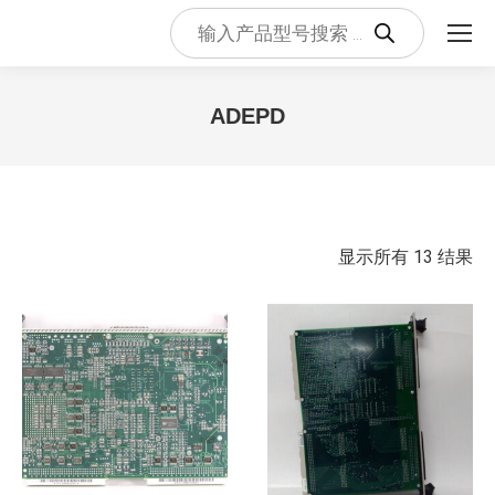
Products
search
ADEPD
您在这里：
按
显示所有 13 结果
最
新
内
容
排
序