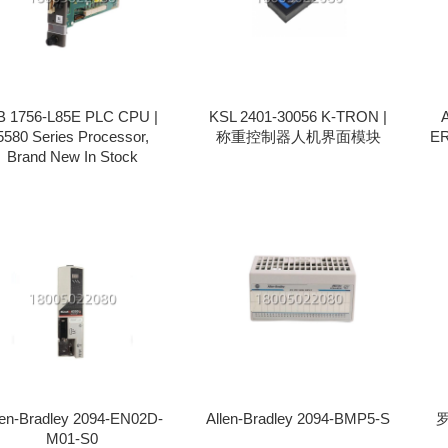
B 1756-L85E PLC CPU |
KSL 2401-30056 K-TRON |
A
5580 Series Processor,
称重控制器人机界面模块
ER
Brand New In Stock
len-Bradley 2094-EN02D-
Allen-Bradley 2094-BMP5-S
罗
M01-S0