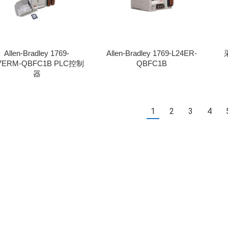
Allen-Bradley 1769-
Allen-Bradley 1769-L24ER-
采
7ERM-QBFC1B PLC控制
QBFC1B
器
1
2
3
4