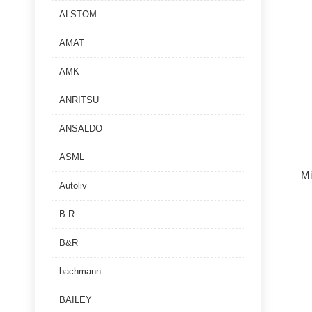
ALSTOM
AMAT
AMK
ANRITSU
ANSALDO
ASML
M
Autoliv
B.R
B&R
bachmann
BAILEY