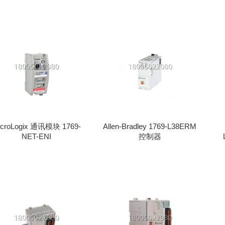
icroLogix 通讯模块 1769-
Allen-Bradley 1769-L38ERM
NET-ENI
控制器