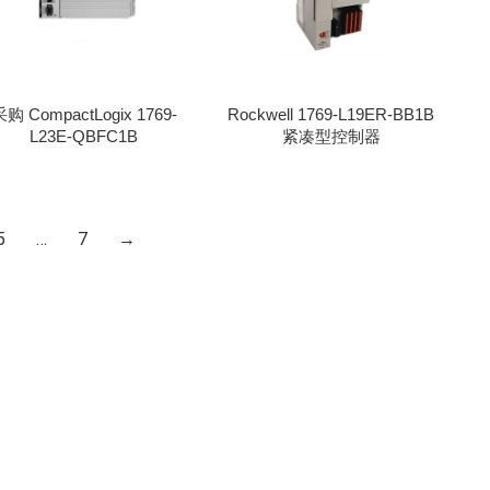
购 CompactLogix 1769-
Rockwell 1769-L19ER-BB1B
L23E-QBFC1B
紧凑型控制器
5
…
7
→