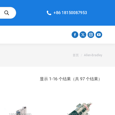
+86 18150087953
Facebook
X
Instagram
YouTube
在
在
在
在
新
新
新
新
您在这里：
首页
Allen-Bradley
窗
窗
窗
窗
口
口
口
口
打
打
打
打
开
开
开
开
按
显示 1-16 个结果（共 97 个结果）
页
页
页
页
最
面
面
面
面
新
内
容
排