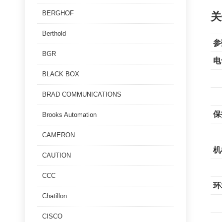
BERGHOF
关
Berthold
参
BGR
电
BLACK BOX
BRAD COMMUNICATIONS
保
Brooks Automation
CAMERON
机
CAUTION
CCC
环
Chatillon
CISCO