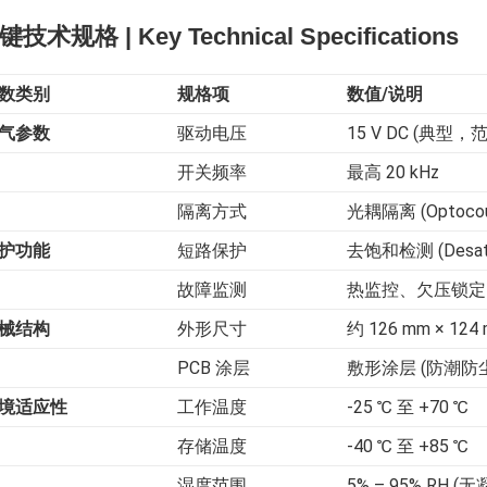
键技术规格 | Key Technical Specifications
数类别
规格项
数值/说明
气参数
驱动电压
15 V DC (典型，范
开关频率
最高 20 kHz
隔离方式
光耦隔离 (Optocou
护功能
短路保护
去饱和检测 (Desatur
故障监测
热监控、欠压锁定 (
械结构
外形尺寸
约 126 mm × 124
PCB 涂层
敷形涂层 (防潮防
境适应性
工作温度
-25 ℃ 至 +70 ℃
存储温度
-40 ℃ 至 +85 ℃
湿度范围
5% – 95% RH (无