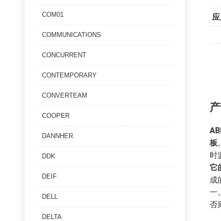
COM01
应
COMMUNICATIONS
CONCURRENT
CONTEMPORARY
CONVERTEAM
产
COOPER
AB
DANNHER
板
时
DDK
它
DEIF
成
一
DELL
否
DELTA