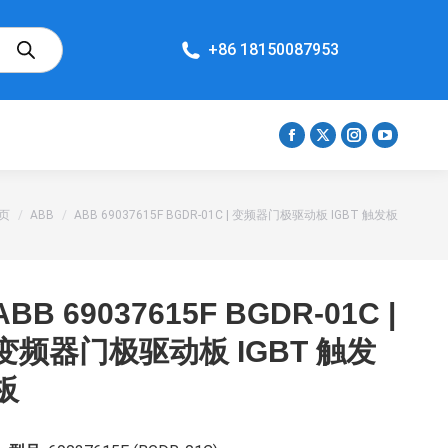
+86 18150087953
Facebook
X
Instagram
YouTube
在
在
在
在
新
新
新
新
您在这里：
页
ABB
ABB 69037615F BGDR-01C | 变频器门极驱动板 IGBT 触发板
窗
窗
窗
窗
口
口
口
口
打
打
打
打
开
开
开
开
ABB 69037615F BGDR-01C |
页
页
页
页
变频器门极驱动板 IGBT 触发
面
面
面
面
板